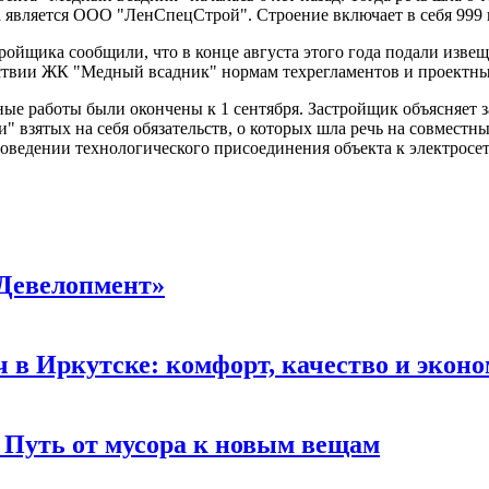
га является ООО "ЛенСпецСтрой". Строение включает в себя 999 
ойщика сообщили, что в конце августа этого года подали извеще
етствии ЖК "Медный всадник" нормам техрегламентов и проектн
ные работы были окончены к 1 сентября. Застройщик объясняет 
взятых на себя обязательств, о которых шла речь на совместных
роведении технологического присоединения объекта к электросет
Девелопмент»
ч в Иркутске: комфорт, качество и экон
 Путь от мусора к новым вещам