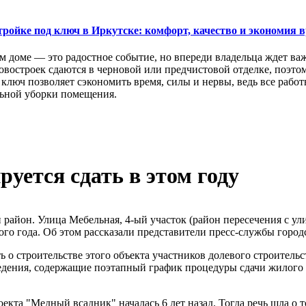
тройке под ключ в Иркутске: комфорт, качество и экономия 
м доме — это радостное событие, но впереди владельца ждет ва
востроек сдаются в черновой или предчистовой отделке, поэтом
ключ позволяет сэкономить время, силы и нервы, ведь все раб
ьной уборки помещения.
ется сдать в этом году
 район. Улица Мебельная, 4-ый участок (район пересечения с 
того года. Об этом рассказали представители пресс-службы город
 о строительстве этого объекта участников долевого строительст
едения, содержащие поэтапный график процедуры сдачи жилого
кта "Медный всадник" началась 6 лет назад. Тогда речь шла о т