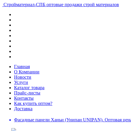
Стройматериал-СПБ
оптовые продажи строй материалов
Главная
О Компании
Новости
Услуги
Каталог товара
Прайс-листы
Контакты
Как купить оптом?
Доставка
Фасадные панели Ханьи (Унипан UNIPAN). Оптовая цена 