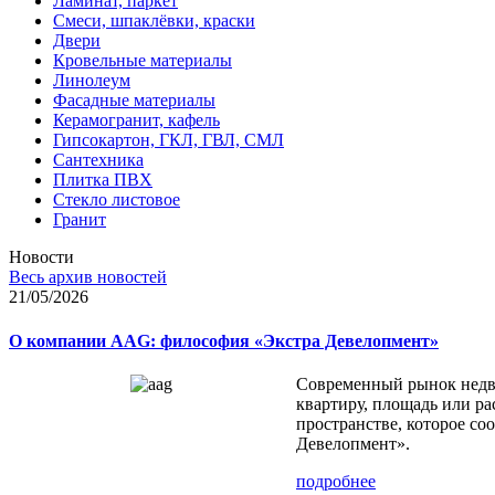
Ламинат, паркет
Смеси, шпаклёвки, краски
Двери
Кровельные материалы
Линолеум
Фасадные материалы
Керамогранит, кафель
Гипсокартон, ГКЛ, ГВЛ, СМЛ
Сантехника
Плитка ПВХ
Стекло листовое
Гранит
Новости
Весь архив новостей
21/05/2026
О компании AAG: философия «Экстра Девелопмент»
Современный рынок недви
квартиру, площадь или ра
пространстве, которое с
Девелопмент».
подробнее