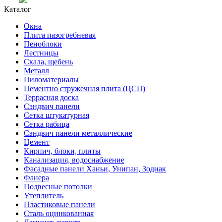
Каталог
Окна
Плита пазогребневая
Пеноблоки
Лестницы
Скала, щебень
Металл
Пиломатериалы
Цементно стружечная плита (ЦСП)
Террасная доска
Сэндвич панели
Сетка штукатурная
Сетка рабица
Сэндвич панели металлические
Цемент
Кирпич, блоки, плиты
Канализация, водоснабжение
Фасадные панели Ханьи, Унипан, Зодиак
Фанера
Подвесные потолки
Утеплитель
Пластиковые панели
Сталь оцинкованная