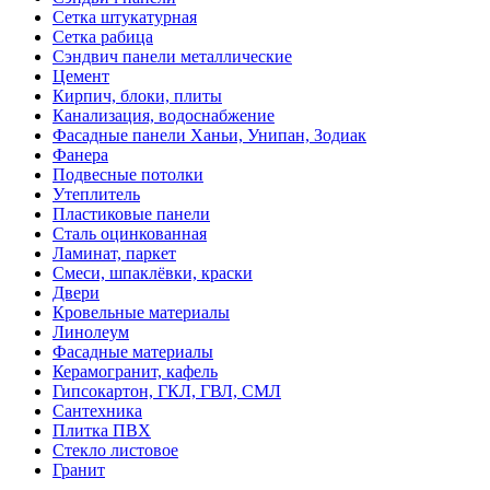
Сетка штукатурная
Сетка рабица
Сэндвич панели металлические
Цемент
Кирпич, блоки, плиты
Канализация, водоснабжение
Фасадные панели Ханьи, Унипан, Зодиак
Фанера
Подвесные потолки
Утеплитель
Пластиковые панели
Сталь оцинкованная
Ламинат, паркет
Смеси, шпаклёвки, краски
Двери
Кровельные материалы
Линолеум
Фасадные материалы
Керамогранит, кафель
Гипсокартон, ГКЛ, ГВЛ, СМЛ
Сантехника
Плитка ПВХ
Стекло листовое
Гранит