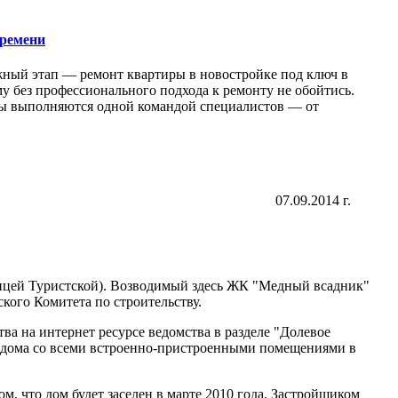
времени
жный этап — ремонт квартиры в новостройке под ключ в
у без профессионального подхода к ремонту не обойтись.
оты выполняются одной командой специалистов — от
07.09.2014 г.
улицей Туристской). Возводимый здесь ЖК "Медный всадник"
ского Комитета по строительству.
ва на интернет ресурсе ведомства в разделе "Долевое
 дома со всеми встроенно-пристроенными помещениями в
ом, что дом будет заселен в марте 2010 года. Застройщиком