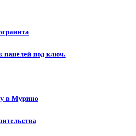
могранита
 панелей под ключ.
ку в Мурино
роительства