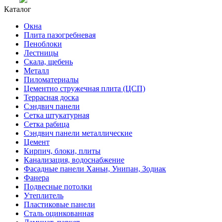
Каталог
Окна
Плита пазогребневая
Пеноблоки
Лестницы
Скала, щебень
Металл
Пиломатериалы
Цементно стружечная плита (ЦСП)
Террасная доска
Сэндвич панели
Сетка штукатурная
Сетка рабица
Сэндвич панели металлические
Цемент
Кирпич, блоки, плиты
Канализация, водоснабжение
Фасадные панели Ханьи, Унипан, Зодиак
Фанера
Подвесные потолки
Утеплитель
Пластиковые панели
Сталь оцинкованная