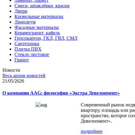
Ламинат, паркет
Смеси, шпаклёвки, краски
Двери
Кровельные материалы
Линолеум
Фасадные материалы
Керамогранит, кафель
Гипсокартон, ГКЛ, ГВЛ, СМЛ
Сантехника
Плитка ПВХ
Стекло листовое
Гранит
Новости
Весь архив новостей
21/05/2026
О компании AAG: философия «Экстра Девелопмент»
Современный рынок недви
квартиру, площадь или ра
пространстве, которое с
Девелопмент».
подробнее