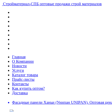
Стройматериал-СПБ
оптовые продажи строй материалов
Главная
О Компании
Новости
Услуги
Каталог товара
Прайс-листы
Контакты
Как купить оптом?
Доставка
Фасадные панели Ханьи (Унипан UNIPAN). Оптовая цена 