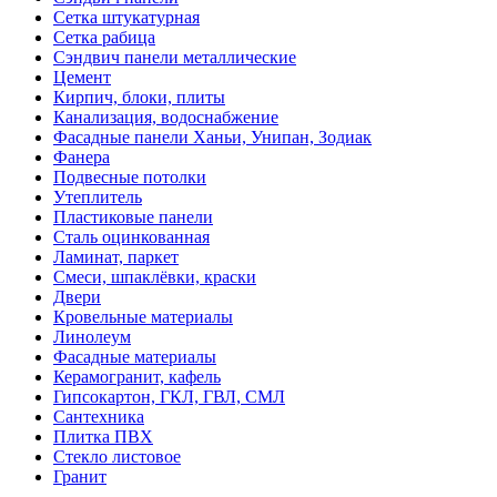
Сетка штукатурная
Сетка рабица
Сэндвич панели металлические
Цемент
Кирпич, блоки, плиты
Канализация, водоснабжение
Фасадные панели Ханьи, Унипан, Зодиак
Фанера
Подвесные потолки
Утеплитель
Пластиковые панели
Сталь оцинкованная
Ламинат, паркет
Смеси, шпаклёвки, краски
Двери
Кровельные материалы
Линолеум
Фасадные материалы
Керамогранит, кафель
Гипсокартон, ГКЛ, ГВЛ, СМЛ
Сантехника
Плитка ПВХ
Стекло листовое
Гранит