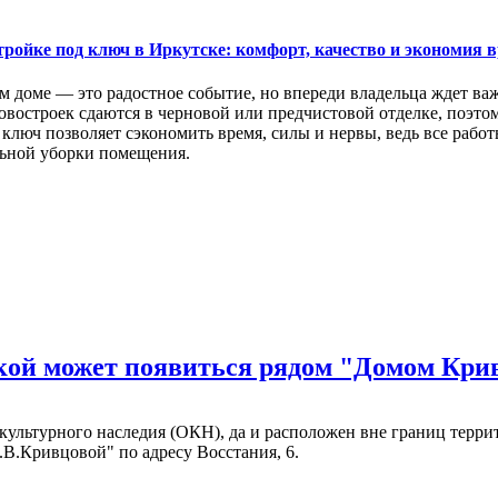
тройке под ключ в Иркутске: комфорт, качество и экономия 
м доме — это радостное событие, но впереди владельца ждет ва
востроек сдаются в черновой или предчистовой отделке, поэтом
ключ позволяет сэкономить время, силы и нервы, ведь все раб
ьной уборки помещения.
нкой может появиться рядом "Домом Кри
т культурного наследия (ОКН), да и расположен вне границ тер
.В.Кривцовой" по адресу Восстания, 6.