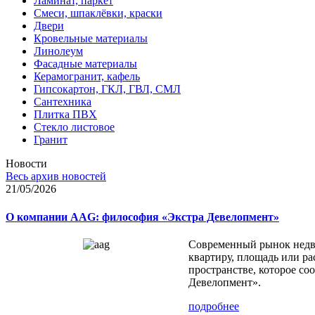
Ламинат, паркет
Смеси, шпаклёвки, краски
Двери
Кровельные материалы
Линолеум
Фасадные материалы
Керамогранит, кафель
Гипсокартон, ГКЛ, ГВЛ, СМЛ
Сантехника
Плитка ПВХ
Стекло листовое
Гранит
Новости
Весь архив новостей
21/05/2026
О компании AAG: философия «Экстра Девелопмент»
Современный рынок недви
квартиру, площадь или ра
пространстве, которое с
Девелопмент».
подробнее