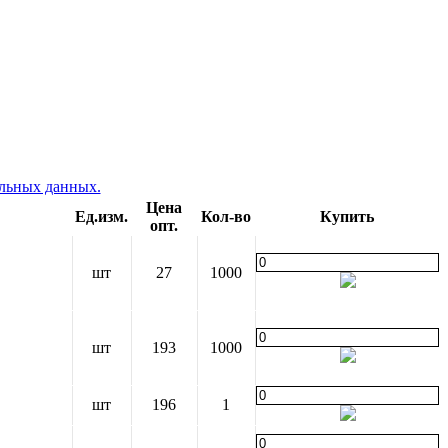
альных данных.
Цена
Ед.изм.
Кол-во
Купить
опт.
шт
27
1000
шт
193
1000
шт
196
1