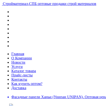
Стройматериал-СПБ
оптовые продажи строй материалов
Главная
О Компании
Новости
Услуги
Каталог товара
Прайс-листы
Контакты
Как купить оптом?
Доставка
Фасадные панели Ханьи (Унипан UNIPAN). Оптовая цена 