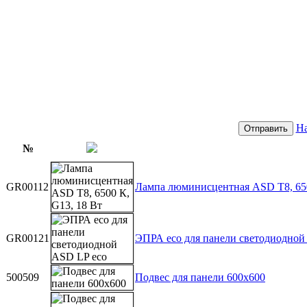
На
Отправить
№
GR00112
Лампа люминисцентная ASD T8, 650
GR00121
ЭПРА eco для панели светодиодной
500509
Подвес для панели 600x600