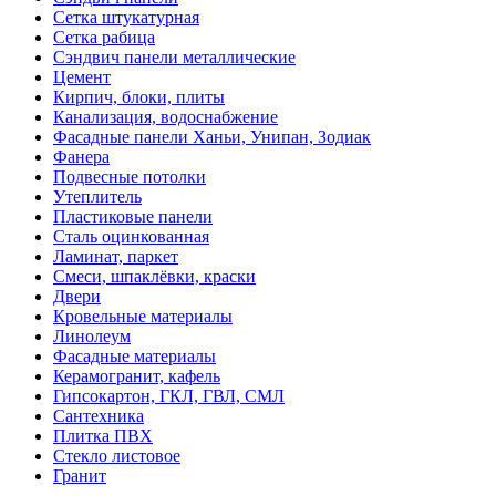
Сетка штукатурная
Сетка рабица
Сэндвич панели металлические
Цемент
Кирпич, блоки, плиты
Канализация, водоснабжение
Фасадные панели Ханьи, Унипан, Зодиак
Фанера
Подвесные потолки
Утеплитель
Пластиковые панели
Сталь оцинкованная
Ламинат, паркет
Смеси, шпаклёвки, краски
Двери
Кровельные материалы
Линолеум
Фасадные материалы
Керамогранит, кафель
Гипсокартон, ГКЛ, ГВЛ, СМЛ
Сантехника
Плитка ПВХ
Стекло листовое
Гранит