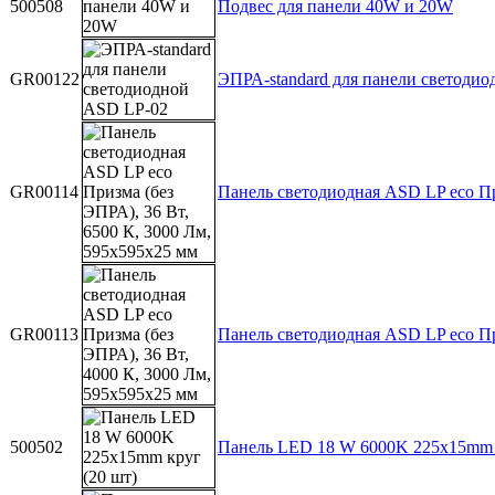
500508
Подвес для панели 40W и 20W
GR00122
ЭПРА-standard для панели светоди
GR00114
Панель светодиодная ASD LP eco Пр
GR00113
Панель светодиодная ASD LP eco Пр
500502
Панель LED 18 W 6000K 225x15mm к