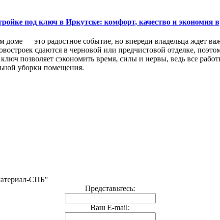
тройке под ключ в Иркутске: комфорт, качество и экономия 
м доме — это радостное событие, но впереди владельца ждет ва
востроек сдаются в черновой или предчистовой отделке, поэтом
ключ позволяет сэкономить время, силы и нервы, ведь все раб
ьной уборки помещения.
материал-СПБ"
Представьтесь:
Ваш E-mail: