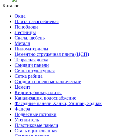
Каталог
Окна
Плита пазогребневая
Пеноблоки
Лестницы
Скала, щебень
Металл
Пиломатериалы
Цементно стружечная плита (ЦСП)
Террасная доска
Сэндвич панели
Сетка штукатурная
Сетка рабица
Сэндвич панели металлические
Цемент
Кирпич, блоки, плиты
Канализация, водоснабжение
Фасадные панели Ханьи, Унипан, Зодиак
Фанера
Подвесные потолки
Утеплитель
Пластиковые панели
Сталь оцинкованная