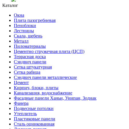
Каталог
Окна
Плита пазогребневая
Пеноблоки
Лестницы
Скала, щебень
Металл
Пиломатериалы
Цементно стружечная плита (ЦСП)
Террасная доска
Сэндвич панели
Сетка штукатурная
Сетка рабица
Сэндвич панели металлические
Цемент
Кирпич, блоки, плиты
Канализация, водоснабжение
Фасадные панели Ханьи, Унипан, Зодиак
Фанера
Подвесные потолки
Утеплитель
Пластиковые панели
Сталь оцинкованная