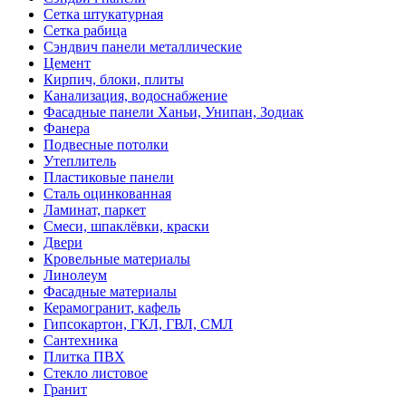
Сетка штукатурная
Сетка рабица
Сэндвич панели металлические
Цемент
Кирпич, блоки, плиты
Канализация, водоснабжение
Фасадные панели Ханьи, Унипан, Зодиак
Фанера
Подвесные потолки
Утеплитель
Пластиковые панели
Сталь оцинкованная
Ламинат, паркет
Смеси, шпаклёвки, краски
Двери
Кровельные материалы
Линолеум
Фасадные материалы
Керамогранит, кафель
Гипсокартон, ГКЛ, ГВЛ, СМЛ
Сантехника
Плитка ПВХ
Стекло листовое
Гранит