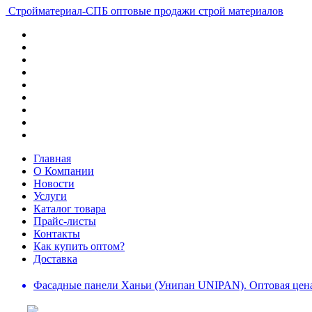
Стройматериал-СПБ
оптовые продажи строй материалов
Главная
О Компании
Новости
Услуги
Каталог товара
Прайс-листы
Контакты
Как купить оптом?
Доставка
Фасадные панели Ханьи (Унипан UNIPAN). Оптовая цена 