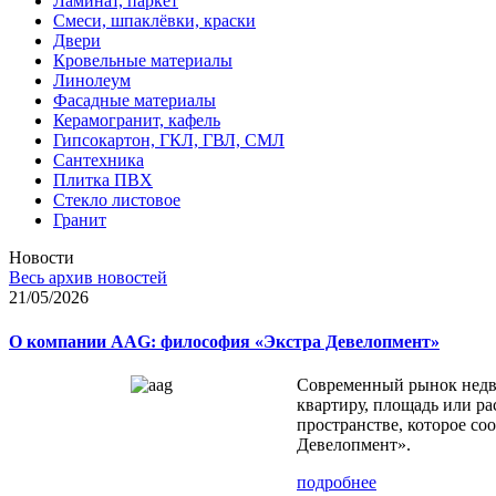
Ламинат, паркет
Смеси, шпаклёвки, краски
Двери
Кровельные материалы
Линолеум
Фасадные материалы
Керамогранит, кафель
Гипсокартон, ГКЛ, ГВЛ, СМЛ
Сантехника
Плитка ПВХ
Стекло листовое
Гранит
Новости
Весь архив новостей
21/05/2026
О компании AAG: философия «Экстра Девелопмент»
Современный рынок недви
квартиру, площадь или ра
пространстве, которое с
Девелопмент».
подробнее