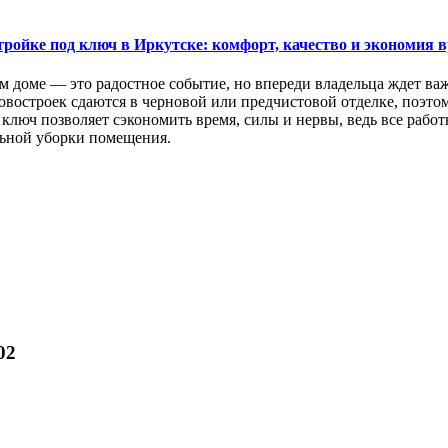
тройке под ключ в Иркутске: комфорт, качество и экономия 
м доме — это радостное событие, но впереди владельца ждет ва
востроек сдаются в черновой или предчистовой отделке, поэтом
ключ позволяет сэкономить время, силы и нервы, ведь все раб
ьной уборки помещения.
02