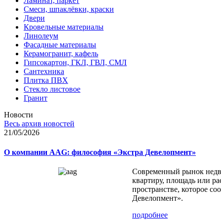
Ламинат, паркет
Смеси, шпаклёвки, краски
Двери
Кровельные материалы
Линолеум
Фасадные материалы
Керамогранит, кафель
Гипсокартон, ГКЛ, ГВЛ, СМЛ
Сантехника
Плитка ПВХ
Стекло листовое
Гранит
Новости
Весь архив новостей
21/05/2026
О компании AAG: философия «Экстра Девелопмент»
Современный рынок недви
квартиру, площадь или ра
пространстве, которое с
Девелопмент».
подробнее