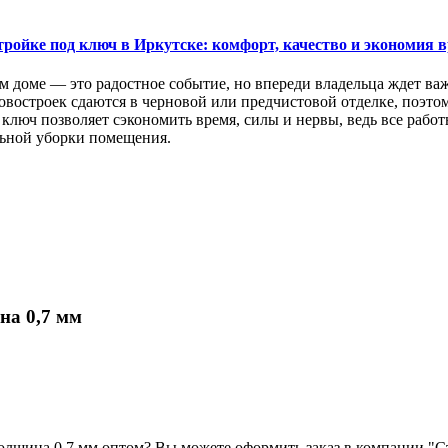
тройке под ключ в Иркутске: комфорт, качество и экономия 
м доме — это радостное событие, но впереди владельца ждет ва
востроек сдаются в черновой или предчистовой отделке, поэтом
ключ позволяет сэкономить время, силы и нервы, ведь все раб
ьной уборки помещения.
на 0,7 мм
лщина 0,7 мм оптом? Вы можете оформить заказ в компании "С