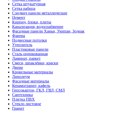
Сетка штукатурная
Сетка рабица
Сэндвич панели металлические
Цемент
Кирпич, блоки, плиты
Канализация, водоснабжение
Фасадные панели Ханьи, Унипан, Зодиак
Фанера
Подвесные потолки
Утеплитель
Пластиковые панели
Сталь оцинкованная
Ламинат, паркет
Смеси, шпаклёвки, краски
Двери
Кровельные материалы
Линолеум
Фасадные материалы
Керамогранит, кафель
Гипсокартон, ГКЛ, ГВЛ, СМЛ
Сантехника
Плитка ПВХ
Стекло листовое
Гранит