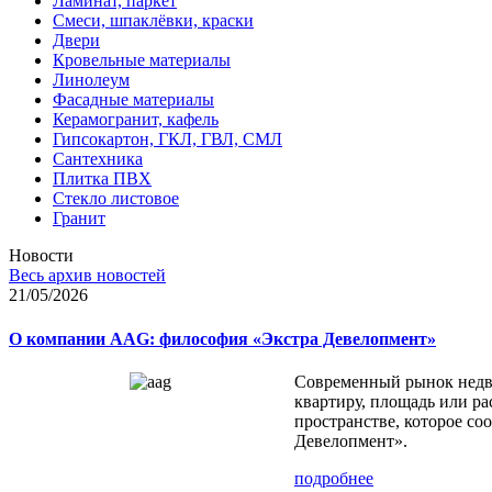
Ламинат, паркет
Смеси, шпаклёвки, краски
Двери
Кровельные материалы
Линолеум
Фасадные материалы
Керамогранит, кафель
Гипсокартон, ГКЛ, ГВЛ, СМЛ
Сантехника
Плитка ПВХ
Стекло листовое
Гранит
Новости
Весь архив новостей
21/05/2026
О компании AAG: философия «Экстра Девелопмент»
Современный рынок недви
квартиру, площадь или ра
пространстве, которое с
Девелопмент».
подробнее