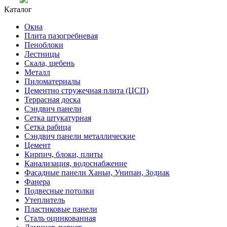
Каталог
Окна
Плита пазогребневая
Пеноблоки
Лестницы
Скала, щебень
Металл
Пиломатериалы
Цементно стружечная плита (ЦСП)
Террасная доска
Сэндвич панели
Сетка штукатурная
Сетка рабица
Сэндвич панели металлические
Цемент
Кирпич, блоки, плиты
Канализация, водоснабжение
Фасадные панели Ханьи, Унипан, Зодиак
Фанера
Подвесные потолки
Утеплитель
Пластиковые панели
Сталь оцинкованная