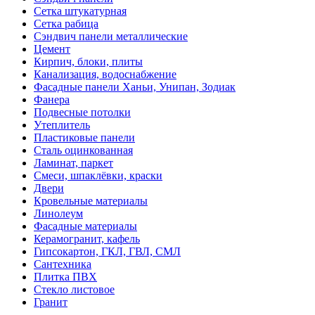
Сетка штукатурная
Сетка рабица
Сэндвич панели металлические
Цемент
Кирпич, блоки, плиты
Канализация, водоснабжение
Фасадные панели Ханьи, Унипан, Зодиак
Фанера
Подвесные потолки
Утеплитель
Пластиковые панели
Сталь оцинкованная
Ламинат, паркет
Смеси, шпаклёвки, краски
Двери
Кровельные материалы
Линолеум
Фасадные материалы
Керамогранит, кафель
Гипсокартон, ГКЛ, ГВЛ, СМЛ
Сантехника
Плитка ПВХ
Стекло листовое
Гранит