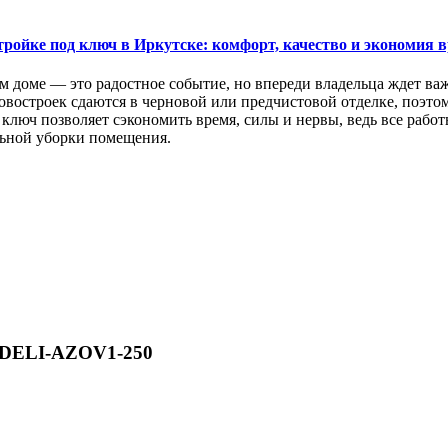
тройке под ключ в Иркутске: комфорт, качество и экономия 
м доме — это радостное событие, но впереди владельца ждет ва
востроек сдаются в черновой или предчистовой отделке, поэтом
ключ позволяет сэкономить время, силы и нервы, ведь все раб
ьной уборки помещения.
VDELI-AZOV1-250