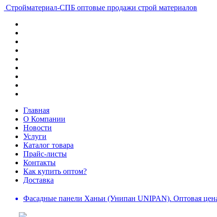
Стройматериал-СПБ
оптовые продажи строй материалов
Главная
О Компании
Новости
Услуги
Каталог товара
Прайс-листы
Контакты
Как купить оптом?
Доставка
Фасадные панели Ханьи (Унипан UNIPAN). Оптовая цена 