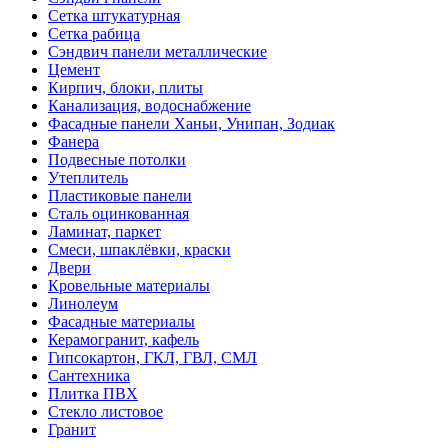
Сетка штукатурная
Сетка рабица
Сэндвич панели металлические
Цемент
Кирпич, блоки, плиты
Канализация, водоснабжение
Фасадные панели Ханьи, Унипан, Зодиак
Фанера
Подвесные потолки
Утеплитель
Пластиковые панели
Сталь оцинкованная
Ламинат, паркет
Смеси, шпаклёвки, краски
Двери
Кровельные материалы
Линолеум
Фасадные материалы
Керамогранит, кафель
Гипсокартон, ГКЛ, ГВЛ, СМЛ
Сантехника
Плитка ПВХ
Стекло листовое
Гранит