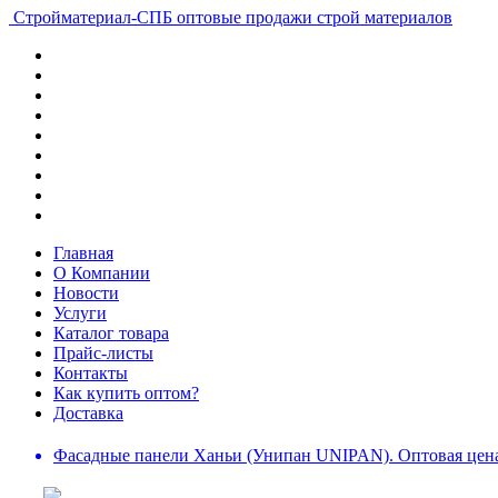
Стройматериал-СПБ
оптовые продажи строй материалов
Главная
О Компании
Новости
Услуги
Каталог товара
Прайс-листы
Контакты
Как купить оптом?
Доставка
Фасадные панели Ханьи (Унипан UNIPAN). Оптовая цена 