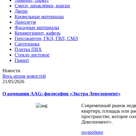
Ламинат, паркет
Смеси, шпаклёвки, краски
Двери
Кровельные материалы
Линолеум
Фасадные материалы
Керамогранит, кафель
Гипсокартон, ГКЛ, ГВЛ, СМЛ
Сантехника
Плитка ПВХ
Стекло листовое
Гранит
Новости
Весь архив новостей
21/05/2026
О компании AAG: философия «Экстра Девелопмент»
Современный рынок недви
квартиру, площадь или ра
пространстве, которое с
Девелопмент».
подробнее