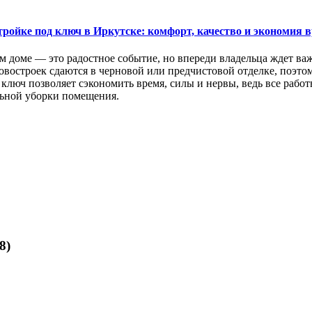
тройке под ключ в Иркутске: комфорт, качество и экономия 
м доме — это радостное событие, но впереди владельца ждет ва
востроек сдаются в черновой или предчистовой отделке, поэтом
ключ позволяет сэкономить время, силы и нервы, ведь все раб
ьной уборки помещения.
8)