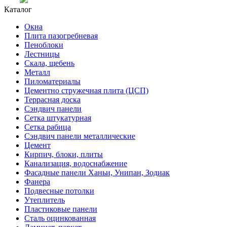
Каталог
Окна
Плита пазогребневая
Пеноблоки
Лестницы
Скала, щебень
Металл
Пиломатериалы
Цементно стружечная плита (ЦСП)
Террасная доска
Сэндвич панели
Сетка штукатурная
Сетка рабица
Сэндвич панели металлические
Цемент
Кирпич, блоки, плиты
Канализация, водоснабжение
Фасадные панели Ханьи, Унипан, Зодиак
Фанера
Подвесные потолки
Утеплитель
Пластиковые панели
Сталь оцинкованная